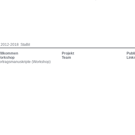
 2012-2018 StaBil
illkommen
Projekt
Publ
orkshop
Team
Link
ortragsmanuskripte (Workshop)